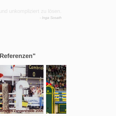
 und unkompliziert zu lösen.
- Inga Sosath
"Referenzen"