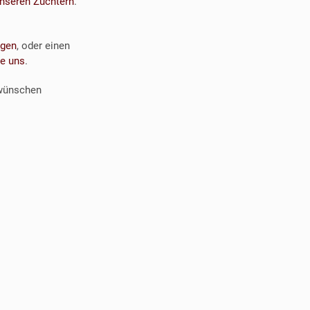
nseren Züchtern
.
ngen
, oder einen
ie uns
.
 wünschen