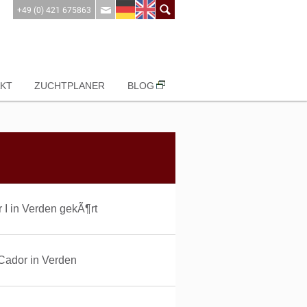
+49 (0) 421 675863
KT
ZUCHTPLANER
BLOG
 I in Verden gekÃ¶rt
Cador in Verden