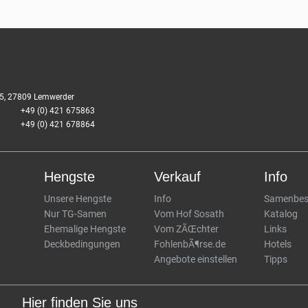
e 5, 27809 Lemwerder
+49 (0) 421 675863
+49 (0) 421 678864
Hengste
Verkauf
Info
Unsere Hengste
Info
Samenbest
Nur TG-Samen
Vom Hof Sosath
Katalog
Ehemalige Hengste
Vom ZÃŒchter
Links
Deckbedingungen
FohlenbÃ¶rse.de
Hotels
Angebote einstellen
Tipps
Hier finden Sie uns