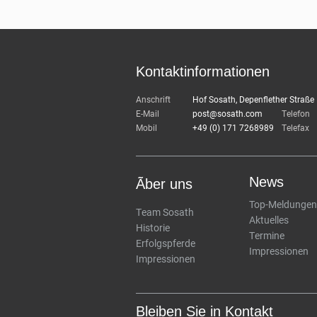
Kontaktinformationen
Anschrift
Hof Sosath, Depenflether Straß
E-Mail
post@sosath.com
Telefon
Mobil
+49 (0) 171 7268989
Telefax
News
Ãber uns
Top-Meldungen
Team Sosath
Aktuelles
Historie
Termine
Erfolgspferde
Impressionen
Impressionen
Bleiben Sie in Kontakt