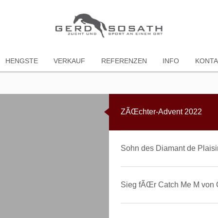
HENGSTE
VERKAUF
REFERENZEN
INFO
KONTA
ZÃŒchter-Advent 2022
Sohn des Diamant de Plaisir
Sieg fÃŒr Catch Me M von 