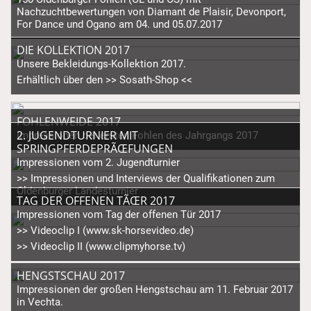
Nachzuchtbewertungen von Diamant de Plaisir, Devonport,
For Dance und Ogano am 04. und 05.07.2017
DIE KOLLEKTION 2017
Unsere Bekleidungs-Kollektion 2017.
Erhältlich über den
>> Sosath-Shop <<
FOHLENWEIDE 2017
Impressionen der ersten Fohlen des Jahrgangs 2017
2. JUGENDTURNIER MIT
SPRINGPFERDEPRÃŒFUNGEN
Impressionen vom 2. Jugendturnier
>> Impressionen und Interviews der Qualifikationen zum
Oldenburger Landesturnier
TAG DER OFFENEN TÃŒR 2017
Impressionen vom Tag der offenen Tür 2017
>> Videoclip I (www.sk-horsevideo.de)
>> Videoclip II (www.clipmyhorse.tv)
HENGSTSCHAU 2017
Impressionen der großen Hengstschau am 11. Februar 2017
in Vechta.