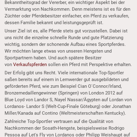
Bekanntheitsgrad der Vererber, ein wichtiger Aspekt bei der
Vermarktung von Nachkommen. Denn meistens ist es für den
Züchter oder Pferdebesitzer einfacher, ein Pferd zu verkaufen,
dessen Familie bekannt und leistungsgeprüft ist.
Unser Ziel ist es, alle Pferde stets gut vorzustellen. Dabei ist
uns nicht die einzelne schnelle Runde und gute Platzierung
wichtig, sondern der schonende Aufbau eines Sportpferdes.
Wir möchten lange etwas von unseren Hengsten und
Sportpartnern haben. Und auch spätere Besitzer
von
Verkaufspferden
sollen ein Pferd mit Perspektive erhalten.
Der Erfolg gibt uns Recht. Viele internationale Top-Sportler
saßen bereits auf einem in Lemwerder gut ausgebildeten und
geförderten Pferd, wie zum Beispiel Cian O´Connor/Irland,
Bronzemedaillengewinner (Springen) von London 2012 auf
Blue Loyd von Landor S, Nayel Nassar/Ägypten auf Lordan von
Lordanos- Landor S (Welt-Cup-Finale Göteburg) oder Jonathan
Miller/Kanada auf Contino (Weltmeisterschaften Kentucky).
Zahlreiche Top-Sportler vertrauen auf die Qualität von
Nachkommen der Sosath-Hengste, beispielsweise Rodrigo
Pessoa auf Let's Fly von Lordanos oder Philipp Weishaupt auf