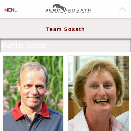
HOME
Team Sosath
ÃBER UNS
Familie Sosath
Team Sosath
Historie
Erfolgspferde
Impressionen
NEWS
HENGSTE