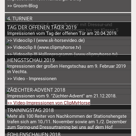
>> Groom-Blog
4. TURNIER
Impressionen vom 4. Jugendturnier mit Dressur-und
TAG DER OFFENEN TÃŒR 2019
Springpferdeprüfungen sowie Springen bis zur Klasse S
Impressionen vom Tag der offenen Tür am 20.04.2019.
>> Videoclip I (www.sk-horsevideo.de)
>> Videoclip II (www.clipmyhorse.tv)
>> Videoclip III Hallenprogramm (www.clipmyhorse.tv)
HENGSTSCHAU 2019
Impressionen der großen Hengstschau am 9. Februar 2019
in Vechta.
>> Video - Impressionen
ZÃŒCHTER-ADVENT 2018
Impressionen vom 9. "Züchter-Advent" am 21.12.2018.
>> Video-Impressionen von ClipMyHorse
TRAININGSTAG 2018
Mehr als 100 Reiter von Nachkommen der Stationshengste
trafen sich am 10./11. November sowie am 1./2. Dezember
zum Spring-und Dressurtraining bei uns auf dem Hof
FOHLENSCHAUEN 2018