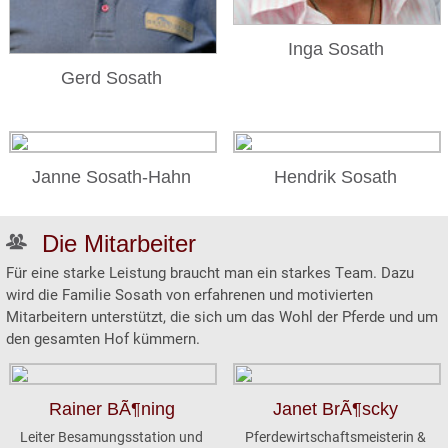
VERKAUF
Inga Sosath
REFERENZEN
Gerd Sosath
INFO
KONTAKT
Janne Sosath-Hahn
Hendrik Sosath
ZUCHTPLANER
Die Mitarbeiter
Für eine starke Leistung braucht man ein starkes Team. Dazu
BLOG
wird die Familie Sosath von erfahrenen und motivierten
Mitarbeitern unterstützt, die sich um das Wohl der Pferde und um
den gesamten Hof kümmern.
Rainer BÃ¶ning
Janet BrÃ¶scky
Leiter Besamungsstation und
Pferdewirtschaftsmeisterin &