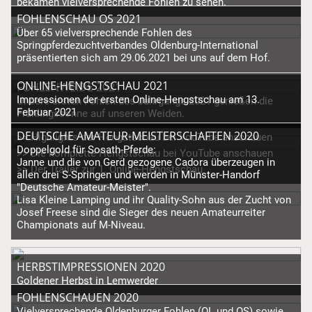
bekamen vielversprechende Fohlen zu sehen.
FOHLENSCHAU OS 2021
Über 65 vielversprechende Fohlen des
Springpferdezuchtverbandes Oldenburg-International
präsentierten sich am 29.06.2021 bei uns auf dem Hof.
ONLINE-HENGSTSCHAU 2021
FOHLENWEIDE 2021
Impressionen der ersten Online-Hengstschau am 13.
Unsere ersten Fohlen des Jahrgangs 2021 genießen die
Februar 2021
Frühlingssonne auf unseren Weiden.
DEUTSCHE AMATEUR-MEISTERSCHAFTEN 2020
>> Highlights der Hengstschau bei YouTube anschauen
Doppelgold für Sosath-Pferde:
>> Die komplette Hengstschau bei YouTube anschauen
Janne und die von Gerd gezogene Cadora überzeugen in
>> Der Trailer zur 1. Online-Hengstschau
allen drei S-Springen und werden in Münster-Handorf
"Deutsche Amateur-Meister".
Lisa Kleine Lamping und ihr Quality-Sohn aus der Zucht von
Josef Freese sind die Sieger des neuen Amateurreiter
Championats auf M-Niveau.
HERBSTIMPRESSIONEN 2020
Goldener Herbst in Lemwerder
FOHLENSCHAUEN 2020
Vielversprechende Oldenburger Fohlen (OL und OS) sowie