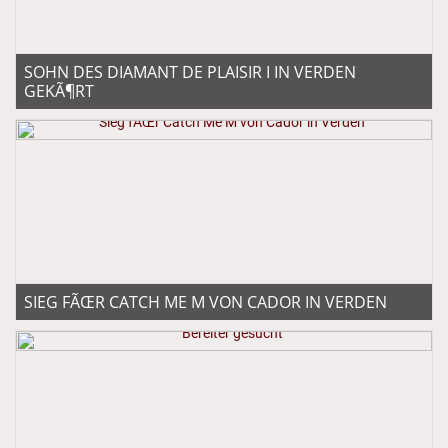
VERKAUF
SOHN DES DIAMANT DE PLAISIR I IN VERDEN
REFERENZEN
GEKÃ¶RT
INFO
KONTAKT
ZUCHTPLANER
BLOG
SIEG FÃŒR CATCH ME M VON CADOR IN VERDEN